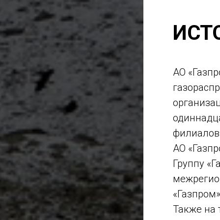
ИСТ
АО «Газп
газорасп
организац
одиннадц
филиалов,
АО «Газпр
Группу «Г
межрегио
«Газпром»
Также на 