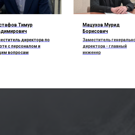
стафов Тимур
Мацухов Мурид
адимирович
Борисович
еститель директора по
Заместитель генеральн
оте с персоналом и
директора - главный
им вопросам
инженер