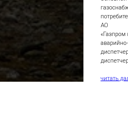
газоснаб
потребите
АО
«Газпром 
аварийно
диспетчер
диспетчер
читать да