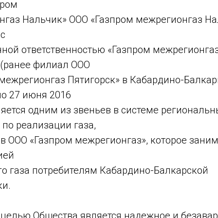
пром
нгаз Нальчик» ООО «Газпром межрегионгаз На
 с
нной ответственностью «Газпром межрегионга
 (ранее филиал ООО
межрегионгаз Пятигорск» в Кабардино-Балкар
о 27 июня 2016
ляется одним из звеньев в системе региональн
по реализации газа,
в ООО «Газпром межрегионгаз», которое заним
ией
го газа потребителям Кабардино-Балкарской
ки.
 целью Общества является надежное и безава