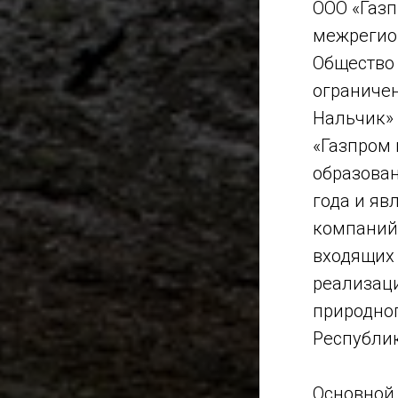
ООО «Газ
межрегио
Общество
ограниче
Нальчик»
«Газпром 
образован
года и яв
компаний 
входящих 
реализац
природно
Республи
Основной