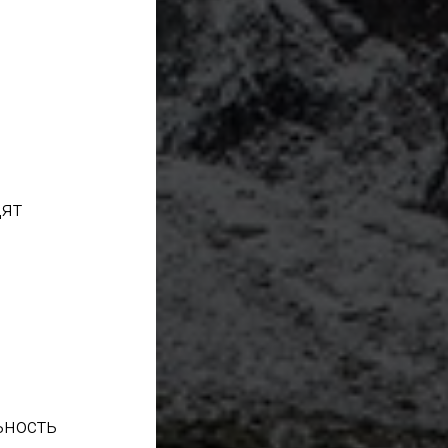
дят
О
ьность