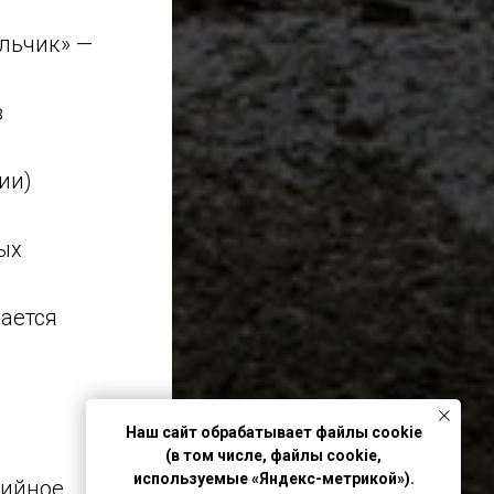
льчик» —
з
ии)
ых
ается
Наш сайт обрабатывает файлы cookie
(в том числе, файлы cookie,
используемые «Яндекс-метрикой»).
рийное