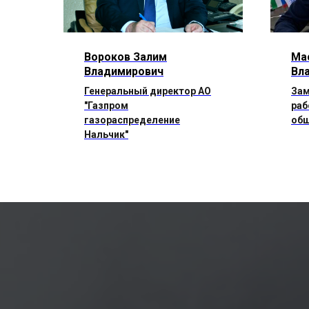
Вороков Залим
Ма
Владимирович
Вл
Генеральный директор АО
Зам
ра
"Газпром
раб
газораспределение
общ
Нальчик"