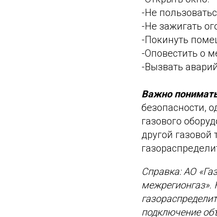
-Не пользовать
-Не зажигать ог
-Покинуть поме
-Оповестить о 
-Вызвать аварийн
Важно понимат
безопасности, о
газового оборуд
другой газовой 
газораспределите
Справка: АО «Га
межрегионгаз». 
газораспределит
подключение объ