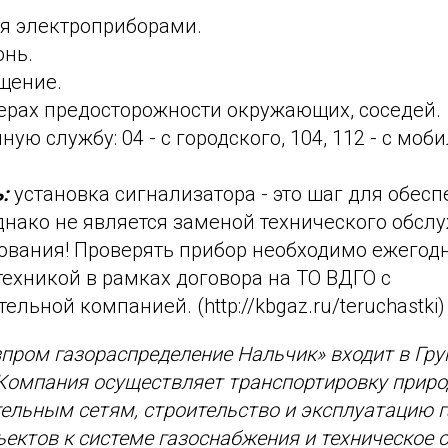
ся электроприборами.
онь.
щение.
мерах предосторожности окружающих, соседей.
ую службу: 04 - с городского, 104, 112 - с моб
ь:
установка сигнализатора - это шаг для обес
днако не является заменой технического обсл
ования! Проверять прибор необходимо ежегодн
техникой в рамках договора на ТО ВДГО с
льной компанией. (http://kbgaz.ru/teruchastki)
зпром газораспределение Нальчик» входит в Гру
Компания осуществляет транспортировку природ
ельным сетям, строительство и эксплуатацию г
ектов к системе газоснабжения и техническое