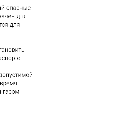
ий опасные
начен для
тся для
тановить
аспорте.
 допустимой
овремя
 газом.