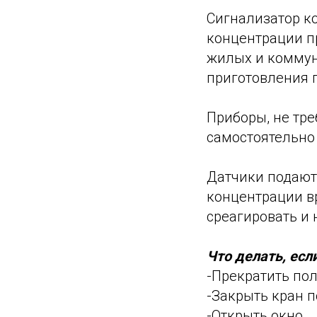
Сигнализатор к
концентрации пр
жилых и коммун
приготовления 
Приборы, не тр
самостоятельно 
Датчики подают
концентрации в
среагировать и 
Что делать, есл
-Прекратить по
-Закрыть кран п
-Открыть окно.