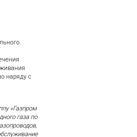
ильного.
печения
уживания
о наряду с
ппу «Газпром
ного газа по
азопроводов,
 обслуживание