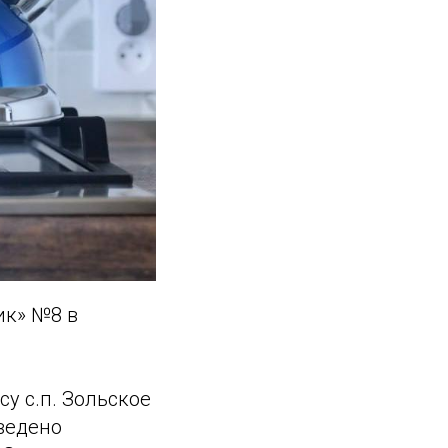
ик» №8 в
у с.п. Зольское
зведено