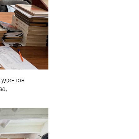
тудентов
ва,