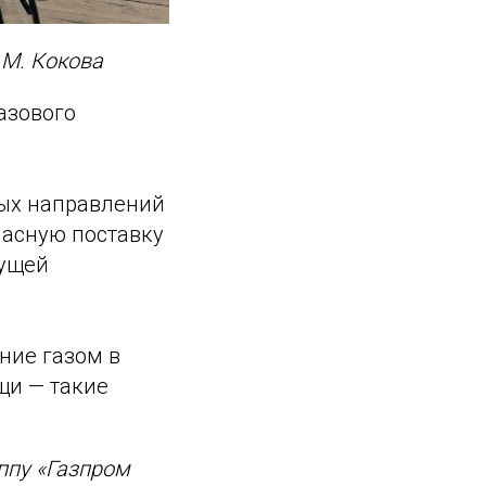
.М. Кокова
азового
ных направлений
пасную поставку
дущей
ние газом в
щи — такие
ппу «Газпром