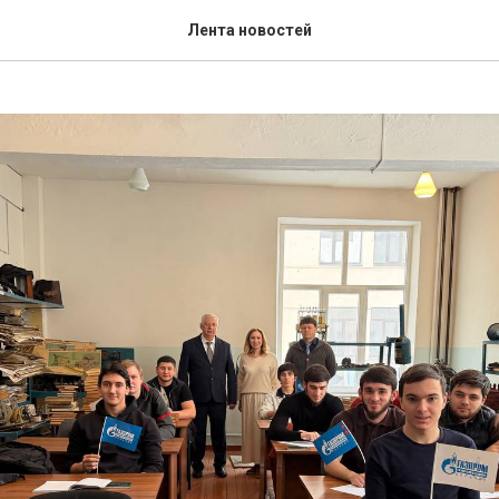
опасности для студентов
Лента новостей