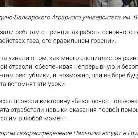
ино-Балкарского Аграрного университета им. В
зали ребятам о принципах работы основного г
войствах газа, его правильном горении.
ята узнали о том, как много специалистов раз
вой отрасли, обеспечивая непрерывную и безо
нтам республики, и, возможно, при выборе бу
та вспомнят эти уроки.
ихся провели викторину «Безопасное пользова
бята отработали навыки оказания первой помо
тся им в любой момент.
зпром газораспределение Нальчик» входит в Гру